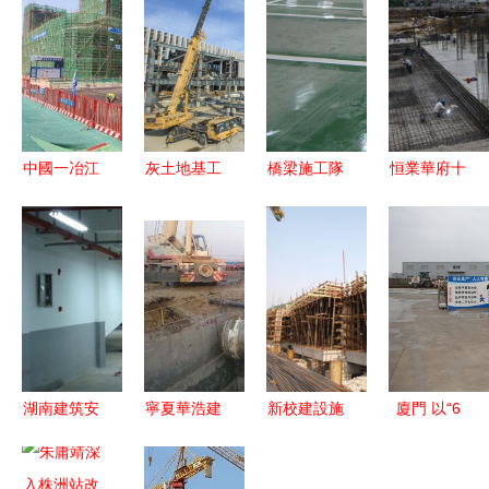
中國一冶江
灰土地基工
橋梁施工隊
恒業華府十
夏大橋項目
程施工作業
報價與廠家
月施工進程
榮膺武漢
的條件與要
選擇 建設
5、6號樓順
市“文明施
求
工程施工的
利建至第七
工較好工
核心考量
層
地”稱號
湖南建筑安
寧夏華浩建
新校建設施
廈門 以“6
裝工程承包
設 以卓越
工現場系列
個100%”為
聚焦建筑智
品質保障非
報道之一
目標，全力