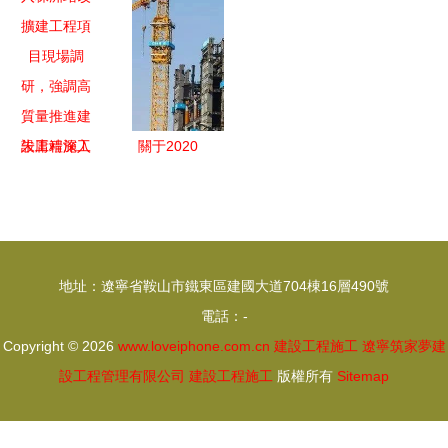
能工程施工
開挖頂管施
基礎施工篇
推進建設工
與造價管理
工，鑄就建
程施工揚塵
的全產業鏈
設工程堅實
治理
實踐
根基
朱庸靖深入
關于2020
株洲站改擴
年度第一批
建工程項目
省級工程建
現場調研，
設工法公布
強調高質量
的通知及其
地址：遼寧省鞍山市鐵東區建國大道704棟16層490號
推進建設工
對建設工程
電話：-
程施工
施工的深遠
Copyright © 2026
www.loveiphone.com.cn
建設工程施工
遼寧筑家夢建
影響
設工程管理有限公司
建設工程施工
版權所有
Sitemap